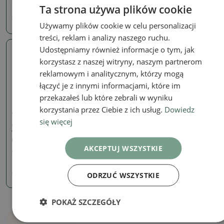
Ta strona używa plików cookie
33.74 zł
44.39 zł
Używamy plików cookie w celu personalizacji
treści, reklam i analizy naszego ruchu.
Udostępniamy również informacje o tym, jak
Prawdziwe zdjęcie
korzystasz z naszej witryny, naszym partnerom
reklamowym i analitycznym, którzy mogą
łączyć je z innymi informacjami, które im
przekazałeś lub które zebrali w wyniku
korzystania przez Ciebie z ich usług.
Dowiedz
doniczki
się więcej
Ceramiczna miska bonsai
10 x 8,5 x 4 cm, kolor
różowy
AKCEPTUJ WSZYSTKIE
SKU:
1214-T241868
33.74 zł
ODRZUĆ WSZYSTKIE
POKAŻ SZCZEGÓŁY