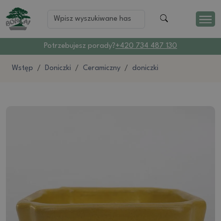
Potrzebujesz porady?
+420 734 487 130
Wstęp
Doniczki
Ceramiczny
doniczki