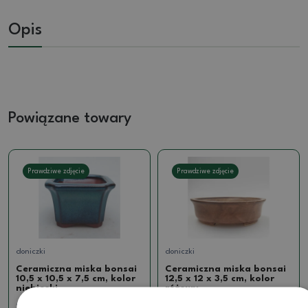
Opis
Powiązane towary
Prawdziwe zdjęcie
Prawdziwe zdjęcie
doniczki
doniczki
Ceramiczna miska bonsai
Ceramiczna miska bonsai
10,5 x 10,5 x 7,5 cm, kolor
12,5 x 12 x 3,5 cm, kolor
niebieski
różowy
SKU:
887-Ch-CM-68
SKU:
1214-T241888