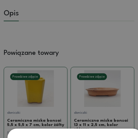
Opis
Powiązane towary
Prawdziwe zdjęcie
Prawdziwe zdjęcie
doniczki
doniczki
Ceramiczna miska bonsai
Ceramiczna miska bonsai
5,5 x 5,5 x 7 cm, kolor żółty
13 x 11 x 2,5 cm, kolor
różowy
SKU:
916-T214525
SKU:
1275-M24-1570