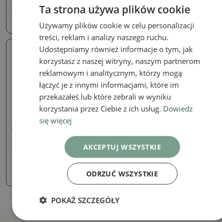
Ta strona używa plików cookie
33.81 zł
33.81 zł
Używamy plików cookie w celu personalizacji
treści, reklam i analizy naszego ruchu.
Udostępniamy również informacje o tym, jak
Prawdziwe zdjęcie
korzystasz z naszej witryny, naszym partnerom
reklamowym i analitycznym, którzy mogą
łączyć je z innymi informacjami, które im
przekazałeś lub które zebrali w wyniku
korzystania przez Ciebie z ich usług.
Dowiedz
doniczki
się więcej
Ceramiczna miska bonsai
13 x 13 x 4 cm, kolor
zielony
AKCEPTUJ WSZYSTKIE
SKU:
1290-M24-1934
44.49 zł
ODRZUĆ WSZYSTKIE
POKAŻ SZCZEGÓŁY