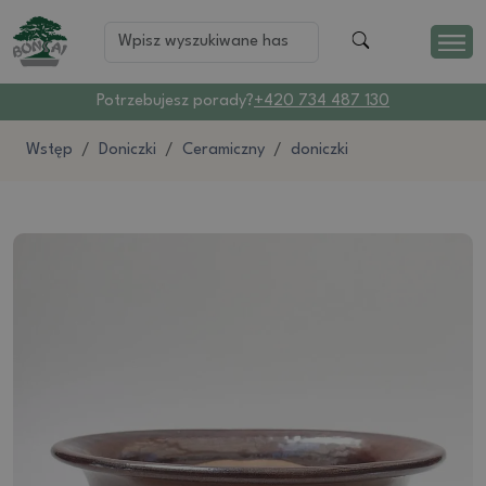
Potrzebujesz porady?
+420 734 487 130
Wstęp
Doniczki
Ceramiczny
doniczki