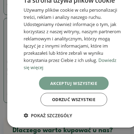
Ta strona używa plików cookie
173.57 zł
157.63 zł
Używamy plików cookie w celu personalizacji
treści, reklam i analizy naszego ruchu.
Udostępniamy również informacje o tym, jak
Prawdziwe zdjęcie
korzystasz z naszej witryny, naszym partnerom
reklamowym i analitycznym, którzy mogą
łączyć je z innymi informacjami, które im
przekazałeś lub które zebrali w wyniku
korzystania przez Ciebie z ich usług.
Dowiedz
Podpisane (oznaczone) miski
się więcej
Miska Bonsai 21 x 21 x 9
cm, kolor niebieski
SKU:
1167-CH-2022-37
AKCEPTUJ WSZYSTKIE
141.87 zł
157.63
zł
ODRZUĆ WSZYSTKIE
POKAŻ SZCZEGÓŁY
Dlaczego warto kupować u nas?