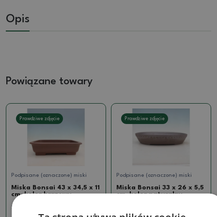
Opis
Powiązane towary
Prawdziwe zdjęcie
Prawdziwe zdjęcie
Podpisane (oznaczone) miski
Podpisane (oznaczone) miski
Miska Bonsai 43 x 34,5 x 11
Miska Bonsai 33 x 26 x 5,5
cm, kolor brązowy
cm, kolor naturalny
SKU:
1510-MZ26-10
SKU:
923-CH-2022-10