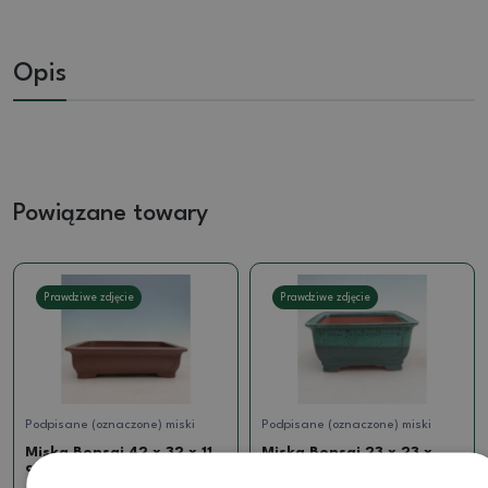
Opis
Powiązane towary
Prawdziwe zdjęcie
Prawdziwe zdjęcie
Podpisane (oznaczone) miski
Podpisane (oznaczone) miski
Miska Bonsai 42 x 32 x 11
Miska Bonsai 23 x 23 x
cm, kolor brązowy
10,5 cm, kolor zielony