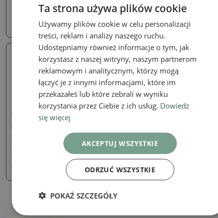
SKU:
1512-MZ26-49
SKU:
923B-CH-2022-243
Ta strona używa plików cookie
Używamy plików cookie w celu personalizacji
227.84 zł
142.58 zł
158.42
zł
treści, reklam i analizy naszego ruchu.
Udostępniamy również informacje o tym, jak
korzystasz z naszej witryny, naszym partnerom
Prawdziwe zdjęcie
reklamowym i analitycznym, którzy mogą
łączyć je z innymi informacjami, które im
przekazałeś lub które zebrali w wyniku
korzystania przez Ciebie z ich usług.
Dowiedz
się więcej
Podpisane (oznaczone) miski
Miska Bonsai 21 x 14 x 5
cm, kolor brązowy
AKCEPTUJ WSZYSTKIE
SKU:
1167-CH-2022-54
46.45 zł
ODRZUĆ WSZYSTKIE
51.62
zł
POKAŻ SZCZEGÓŁY