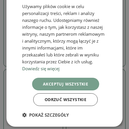
Używamy plików cookie w celu
personalizacji treści, reklam i analizy
naszego ruchu. Udostępniamy również
informacje o tym, jak korzystasz z naszej
Suiseki
Suiseki
witryny, naszym partnerom reklamowym
Suiseki - Kamień z DAI
Suiseki - Kamień z DAI
(podkładka drewniana)
(podkładka drewniana)
i analitycznym, którzy mogą łączyć je z
SKU:
1408-SU25-87
SKU:
1408-SU25-86
innymi informacjami, które im
przekazałeś lub które zebrali w wyniku
104.76 zł
104.76 zł
korzystania przez Ciebie z ich usług.
Dowiedz się więcej
AKCEPTUJ WSZYSTKIE
ODRZUĆ WSZYSTKIE
POKAŻ SZCZEGÓŁY