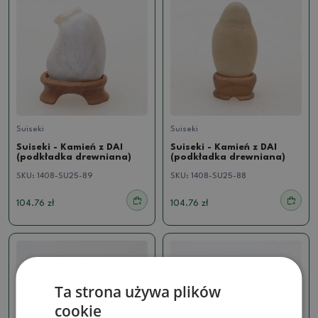
Suiseki
Suiseki
Suiseki - Kamień z DAI
Suiseki - Kamień z DAI
(podkładka drewniana)
(podkładka drewniana)
SKU:
1408-SU25-89
SKU:
1408-SU25-88
104.76 zł
104.76 zł
Ta strona używa plików
cookie