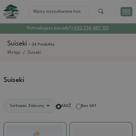
Potrzebujesz porady?
+420 734 487 130
Suiseki
-
24 Produkty
Wstęp
Suiseki
Suiseki
KADŹ
Bez VAT
Sortować: Zalecony