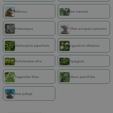
Hibiscus
Ilex crenata
Podocarpus
Olea europea sylvestris
Zantoxylum piperitum
Ligustrum chinensis
Portulacaria afra
Syzygium
Sageretia thea
Ulmus parvifolia
Inne pokoje