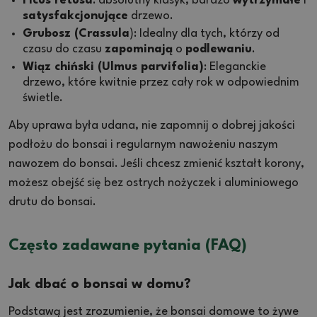
Ficus retusa
: absolutny klasyk, bardzo
wytrzymałe
i
satysfakcjonujące
drzewo.
Grubosz (Crassula
): Idealny dla tych, którzy od
czasu do czasu
zapominają
o
podlewaniu
.
Wiąz chiński (Ulmus parvifolia)
: Eleganckie
drzewo, które kwitnie przez cały rok w odpowiednim
świetle.
Aby uprawa była udana, nie zapomnij o dobrej jakości
podłożu do bonsai i regularnym nawożeniu naszym
nawozem do bonsai. Jeśli chcesz zmienić kształt korony,
możesz obejść się bez ostrych nożyczek i aluminiowego
drutu do bonsai.
Często zadawane pytania (FAQ)
Jak dbać o bonsai w domu?
Podstawą jest zrozumienie, że bonsai domowe to żywe