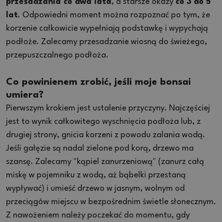
przesadzania co dwa lata
, a starsze okazy
co 3 do 5
lat
. Odpowiedni moment można rozpoznać po tym, że
korzenie całkowicie wypełniają podstawkę i wypychają
podłoże. Zalecamy przesadzanie wiosną do świeżego,
przepuszczalnego podłoża.
Co powinienem zrobić, jeśli moje bonsai
umiera?
Pierwszym krokiem jest ustalenie przyczyny. Najczęściej
jest to wynik całkowitego wyschnięcia podłoża lub, z
drugiej strony, gnicia korzeni z powodu zalania wodą.
Jeśli gałęzie są nadal zielone pod korą, drzewo ma
szansę. Zalecamy "kąpiel zanurzeniową" (zanurz całą
miskę w pojemniku z wodą, aż bąbelki przestaną
wypływać) i umieść drzewo w jasnym, wolnym od
przeciągów miejscu w bezpośrednim świetle słonecznym.
Z nawożeniem należy poczekać do momentu, gdy