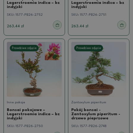
Lagerstroemia indica – bz
Lagerstroemia indica – bz
indyjski
indyjski
SKU:
1577-PB26-2752
SKU:
1577-PB26-2751
263.44 zł
263.44 zł
Prawdziwe zdjęcie
Prawdziwe zdjęcie
Inne pokoje
Zantoxylum piperitum
Bonsai pokojowe –
Pokój bonsai -
Lagerstroemia indica – bz
Zantoxylum piperitum -
indyjski
drzewo pieprzowe
SKU:
1577-PB26-2750
SKU:
1577-PB26-2748