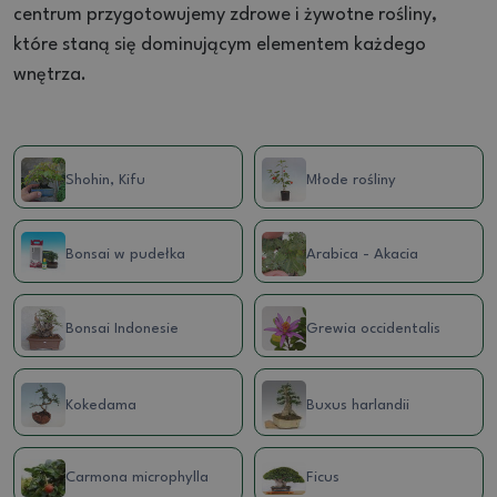
centrum przygotowujemy zdrowe i żywotne rośliny,
które staną się dominującym elementem każdego
wnętrza.
Shohin, Kifu
Młode rośliny
Bonsai w pudełka
Arabica - Akacia
Bonsai Indonesie
Grewia occidentalis
Kokedama
Buxus harlandii
Carmona microphylla
Ficus