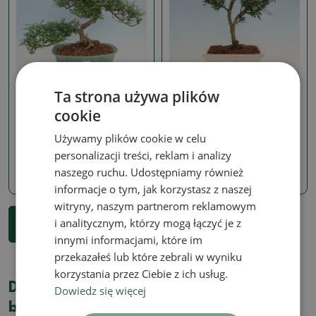
Zantoxylum piperitum
Podocarpus
Ta strona używa plików
Pokój bonsai -
Pokój bonsai - Podocarpus
cookie
Zantoxylum piperitum -
- Kamienny cis
drzewo pieprzowe
SKU:
1577-PB26-2741
Używamy plików cookie w celu
SKU:
1577-PB26-2744
personalizacji treści, reklam i analizy
159.01 zł
naszego ruchu. Udostępniamy również
1032.40 zł
informacje o tym, jak korzystasz z naszej
witryny, naszym partnerom reklamowym
...
1
2
3
27
i analitycznym, którzy mogą łączyć je z
Pokaż więcej 18 produkty
innymi informacjami, które im
przekazałeś lub które zebrali w wyniku
korzystania przez Ciebie z ich usług.
Dlaczego warto kupić u nas domowe
Dowiedz się więcej
bonsai?