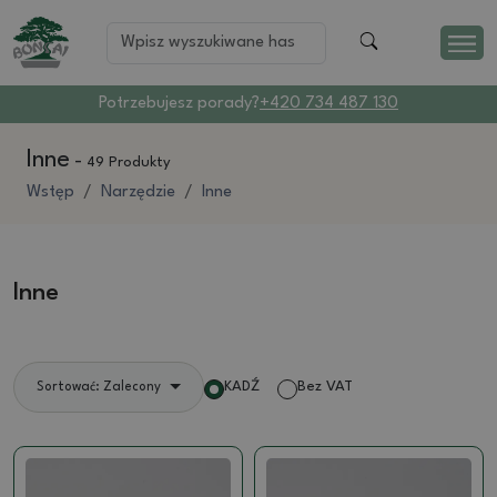
Potrzebujesz porady?
+420 734 487 130
Inne
-
49 Produkty
Wstęp
Narzędzie
Inne
Inne
KADŹ
Bez VAT
Sortować: Zalecony