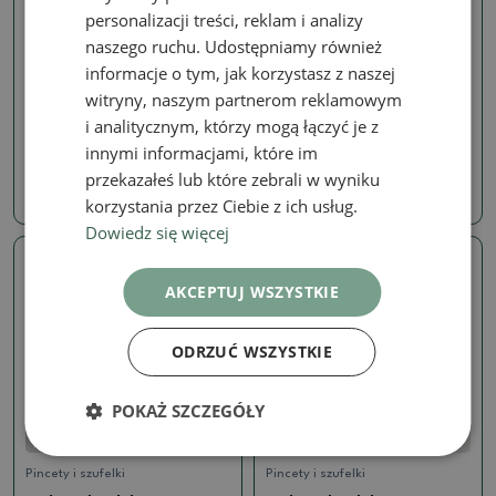
personalizacji treści, reklam i analizy
naszego ruchu. Udostępniamy również
informacje o tym, jak korzystasz z naszej
Chiński
Pincety i szufelki
witryny, naszym partnerom reklamowym
Szlifierka narzędziowa
Kielnia do gleby
drobno-zgrubna
i analitycznym, którzy mogą łączyć je z
SKU:
1453-SD72-M
SKU:
1453-SD62
innymi informacjami, które im
21.31 zł
przekazałeś lub które zebrali w wyniku
39.06 zł
korzystania przez Ciebie z ich usług.
Dowiedz się więcej
AKCEPTUJ WSZYSTKIE
ODRZUĆ WSZYSTKIE
POKAŻ SZCZEGÓŁY
Pincety i szufelki
Pincety i szufelki