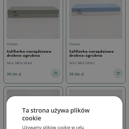
Chiński
Chiński
Szlifierka narzędziowa
Szlifierka narzędziowa
drobno-zgrubna
drobno-zgrubna
SKU:
1453-SD64
SKU:
1453-SD63
39.06 zł
39.06 zł
Ta strona używa plików
cookie
Używamy plików cookie w celu