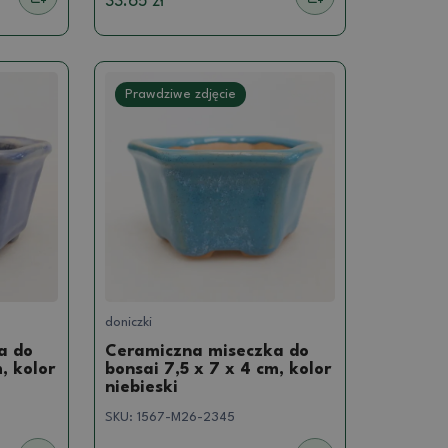
33.65 zł
Prawdziwe zdjęcie
doniczki
a do
Ceramiczna miseczka do
, kolor
bonsai 7,5 x 7 x 4 cm, kolor
niebieski
SKU:
1567-M26-2345