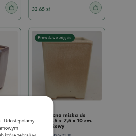
33.65 zł
Prawdziwe zdjęcie
doniczki
o
Ceramiczna miska do
chu. Udostępniamy
kolor
bonsai 7,5 x 7,5 x 10 cm,
kolor beżowy
klamowym i
ub które zebrali w
SKU:
1567-M26-2338