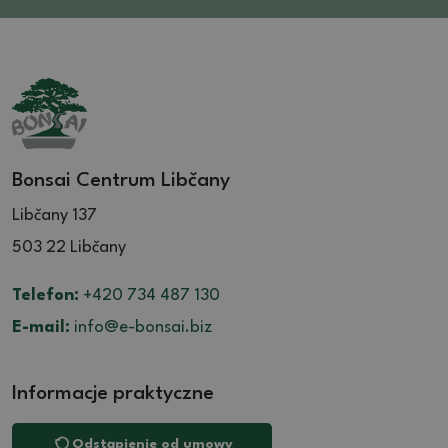
32.5 (3)
26 (11)
36 (2)
26.5 (3)
27.5 (2)
28 (3)
28.5 (3)
29 (1)
Bonsai Centrum Libčany
30 (1)
Libčany 137
503 22 Libčany
Telefon:
+420 734 487 130
E-mail:
info@e-bonsai.biz
Informacje praktyczne
Odstąpienie od umowy