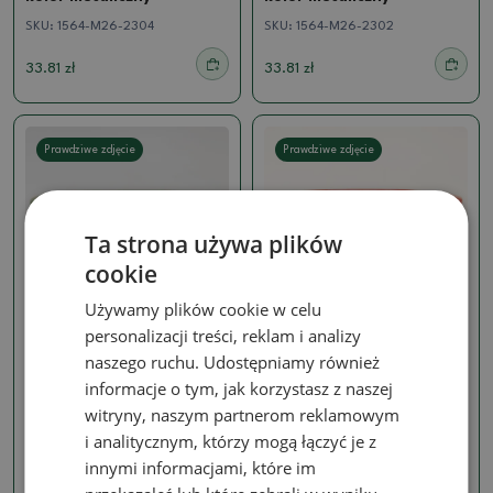
SKU:
1564-M26-2304
SKU:
1564-M26-2302
33.81 zł
33.81 zł
Prawdziwe zdjęcie
Prawdziwe zdjęcie
Ta strona używa plików
cookie
Używamy plików cookie w celu
personalizacji treści, reklam i analizy
Naczynie do piekarnika
Naczynie do piekarnika
naszego ruchu. Udostępniamy również
gazowego 1240 ° C
gazowego 1240 ° C
informacje o tym, jak korzystasz z naszej
Ceramiczna miska do
Ceramiczna miseczka do
witryny, naszym partnerom reklamowym
bonsai 10,5 x 8 x 4 cm,
bonsai 10,5 x 8 x 4 cm,
kolor zielony
kolor czerwony
i analitycznym, którzy mogą łączyć je z
SKU:
1564-M26-2300
SKU:
1564-M26-2299
innymi informacjami, które im