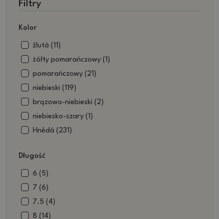
Filtry
Kolor
žlutá (11)
żółty pomarańczowy (1)
pomarańczowy (21)
niebieski (119)
brązowo-niebieski (2)
niebiesko-szary (1)
Hnědá (231)
brązowo-czarny (1)
Długość
brązowo zielony (9)
beżowy (52)
6 (5)
biały (4)
7 (6)
czarny (14)
7.5 (4)
czarno-brązowy (3)
8 (14)