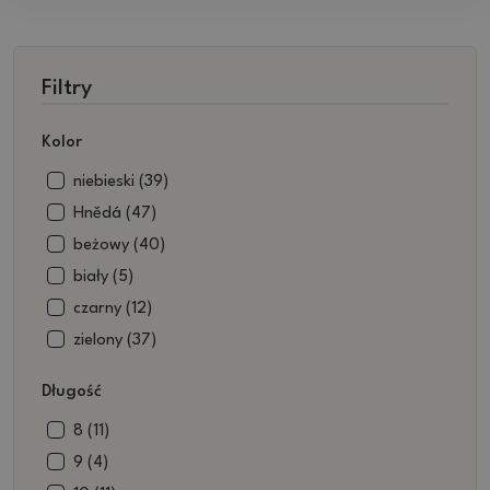
Filtry
Kolor
niebieski (39)
Hnědá (47)
beżowy (40)
biały (5)
czarny (12)
zielony (37)
Długość
8 (11)
9 (4)