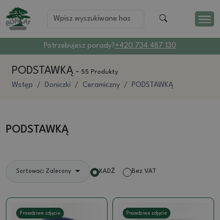
Potrzebujesz porady?
+420 734 487 130
PODSTAWKĄ
-
55 Produkty
Wstęp
Doniczki
Ceramiczny
PODSTAWKĄ
PODSTAWKĄ
KADŹ
Bez VAT
Sortować: Zalecony
Prawdziwe zdjęcie
Prawdziwe zdjęcie