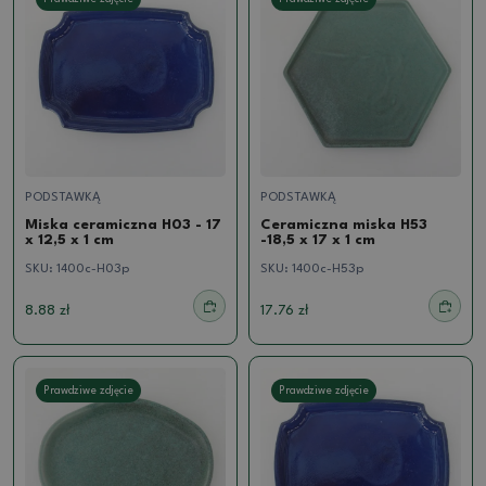
PODSTAWKĄ
PODSTAWKĄ
Miska ceramiczna H03 - 17
Ceramiczna miska H53
x 12,5 x 1 cm
-18,5 x 17 x 1 cm
SKU:
1400c-H03p
SKU:
1400c-H53p
8.88 zł
17.76 zł
Prawdziwe zdjęcie
Prawdziwe zdjęcie