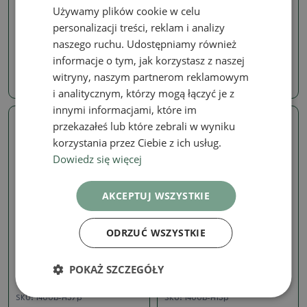
PODSTAWKĄ
PODSTAWKĄ
Używamy plików cookie w celu
Miska ceramiczna H15 -25
Miska ceramiczna H38 -12
personalizacji treści, reklam i analizy
x 15 x 1 cm
x 11 x 1 cm
naszego ruchu. Udostępniamy również
SKU:
1400b-H15p
SKU:
1400b-H38p
informacje o tym, jak korzystasz z naszej
witryny, naszym partnerom reklamowym
33.74 zł
8.88 zł
i analitycznym, którzy mogą łączyć je z
innymi informacjami, które im
przekazałeś lub które zebrali w wyniku
Prawdziwe zdjęcie
Prawdziwe zdjęcie
korzystania przez Ciebie z ich usług.
Dowiedz się więcej
AKCEPTUJ WSZYSTKIE
ODRZUĆ WSZYSTKIE
PODSTAWKĄ
PODSTAWKĄ
POKAŻ SZCZEGÓŁY
Ceramiczna miska H37
Ceramiczna miska H13 -12
-14,5 x 13 x 1 cm
x 12 x 1 cm
SKU:
1400b-H37p
SKU:
1400b-H13p