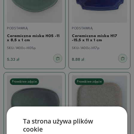
PODSTAWKĄ
PODSTAWKĄ
Ceramiczna miska H05 -11
Ceramiczna miska H17
x 8,5 x 1 cm
-15,5 x 11 x 1 cm
SKU:
1400c-H05p
SKU:
1400c-H17p
5.33 zł
8.88 zł
Prawdziwe zdjęcie
Prawdziwe zdjęcie
Ta strona używa plików
cookie