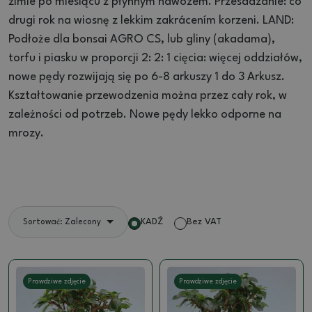
zimie po miesiącu z płynnym nawozem.
Przesadzanie: co
drugi rok na wiosnę z lekkim zakrácením korzeni.
LAND:
Podłoże dla bonsai AGRO CS, lub gliny (akadama),
torfu i piasku w proporcji 2: 2: 1 cięcia: więcej oddziałów,
nowe pędy rozwijają się po 6-8 arkuszy 1 do 3
Arkusz.
Kształtowanie przewodzenia można przez cały rok, w
zależności od potrzeb.
Nowe pędy lekko odporne na
mrozy.
KADŹ
Bez VAT
Sortować: Zalecony
Prawdziwe zdjęcie
Prawdziwe zdjęcie