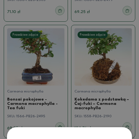
SKU:
1566-PB26-2503
SKU:
1566-PB26-2499
71.10 zł
69.25 zł
Prawdziwe zdjęcie
Prawdziwe zdjęcie
Carmona microphylla
Carmona microphylla
Bonsai pokojowe -
Kokedama z podstawką –
Carmona macrophylla -
Čaj-fuki – Carmona
Tea fuki
macrophylla
SKU:
1566-PB26-2495
SKU:
1558-PB26-2190
69.25 zł
104.76 zł