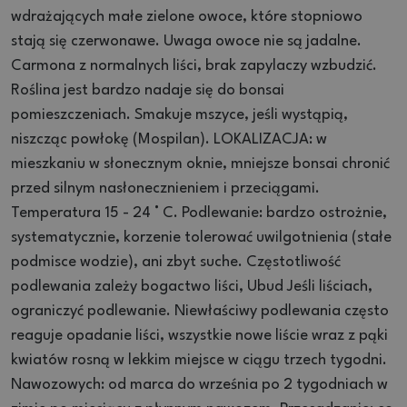
wdrażających małe zielone owoce, które stopniowo
stają się czerwonawe.
Uwaga owoce nie są jadalne.
Carmona z normalnych liści, brak zapylaczy wzbudzić.
Roślina jest bardzo nadaje się do bonsai
pomieszczeniach.
Smakuje mszyce, jeśli wystąpią,
niszcząc powłokę (Mospilan).
LOKALIZACJA: w
mieszkaniu w słonecznym oknie, mniejsze bonsai chronić
przed silnym nasłonecznieniem i przeciągami.
Temperatura 15 - 24 ° C.
Podlewanie: bardzo ostrożnie,
systematycznie, korzenie tolerować uwilgotnienia (stałe
podmisce wodzie), ani zbyt suche.
Częstotliwość
podlewania zależy bogactwo liści, Ubud Jeśli liściach,
ograniczyć podlewanie.
Niewłaściwy podlewania często
reaguje opadanie liści, wszystkie nowe liście wraz z pąki
kwiatów rosną w lekkim miejsce w ciągu trzech tygodni.
Nawozowych: od marca do września po 2 tygodniach w