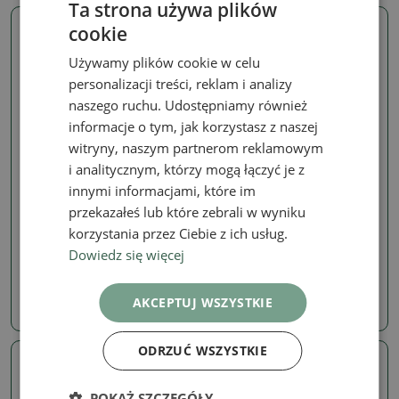
Ta strona używa plików
cookie
Prawdziwe zdjęcie
Prawdziwe zdjęcie
Używamy plików cookie w celu
personalizacji treści, reklam i analizy
naszego ruchu. Udostępniamy również
informacje o tym, jak korzystasz z naszej
witryny, naszym partnerom reklamowym
i analitycznym, którzy mogą łączyć je z
innymi informacjami, które im
Carmona microphylla
Carmona microphylla
przekazałeś lub które zebrali w wyniku
Bonsai pokojowe -
Bonsai pokojowe -
korzystania przez Ciebie z ich usług.
Carmona macrophylla -
Carmona macrophylla -
Tea fuki
Tea fuki
Dowiedz się więcej
SKU:
1558-PB26-2172
SKU:
1558-PB26-2151
AKCEPTUJ WSZYSTKIE
154.47 zł
79.90 zł
ODRZUĆ WSZYSTKIE
Prawdziwe zdjęcie
Prawdziwe zdjęcie
POKAŻ SZCZEGÓŁY