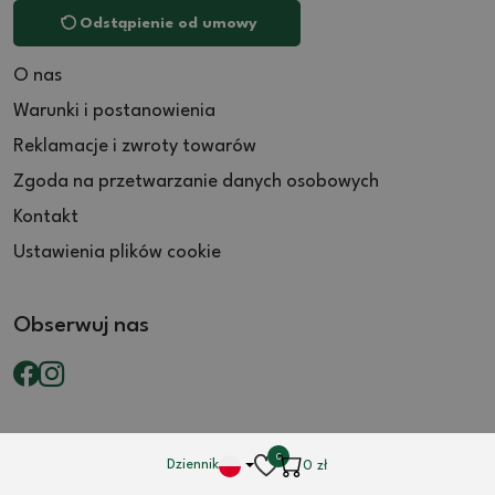
Odstąpienie od umowy
O nas
Warunki i postanowienia
Reklamacje i zwroty towarów
Zgoda na przetwarzanie danych osobowych
Kontakt
Ustawienia plików cookie
Obserwuj nas
0
Dziennik
0
zł