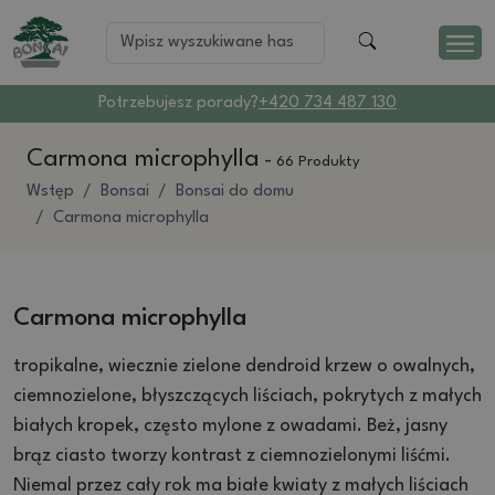
Potrzebujesz porady?
+420 734 487 130
Carmona microphylla
-
66 Produkty
Wstęp
Bonsai
Bonsai do domu
Carmona microphylla
Carmona microphylla
tropikalne, wiecznie zielone dendroid krzew o owalnych,
ciemnozielone, błyszczących liściach, pokrytych z małych
białych kropek, często mylone z owadami.
Beż, jasny
brąz ciasto tworzy kontrast z ciemnozielonymi liśćmi.
Niemal przez cały rok ma białe kwiaty z małych liściach