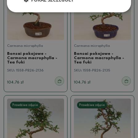
Carmona microphylla
Carmona microphylla
Bonsai pokojowe -
Bonsai pokojowe -
Carmona macrophylla -
Carmona macrophylla -
Tea fuki
Tea fuki
SKU:
1558-PB26-2136
SKU:
1558-PB26-2135
104.76 zł
104.76 zł
Prawdziwe zdjęcie
Prawdziwe zdjęcie