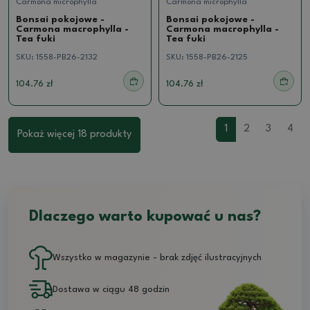
Carmona microphylla
Carmona microphylla
Bonsai pokojowe -
Bonsai pokojowe -
Carmona macrophylla -
Carmona macrophylla -
Tea fuki
Tea fuki
SKU:
1558-PB26-2132
SKU:
1558-PB26-2125
104.76 zł
104.76 zł
1
2
3
4
Pokaż więcej 18 produkty
Dlaczego warto kupować u nas?
Wszystko w magazynie - brak zdjęć ilustracyjnych
Dostawa w ciągu 48 godzin