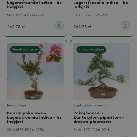
Lagerstroemia indica – bz
Lagerstroemia indica – bz
indyjski
indyjski
SKU:
1577-PB26-2752
SKU:
1577-PB26-2751
262.78 zł
262.78 zł
Prawdziwe zdjęcie
Prawdziwe zdjęcie
Inne pokoje
Zantoxylum piperitum
Bonsai pokojowe –
Pokój bonsai -
Lagerstroemia indica – bz
Zantoxylum piperitum -
indyjski
drzewo pieprzowe
SKU:
1577-PB26-2750
SKU:
1577-PB26-2748