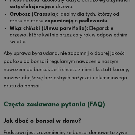
Ficus retusa
: absolutny klasyk, bardzo
wytrzymałe
i
satysfakcjonujące
drzewo.
Grubosz (Crassula
): Idealny dla tych, którzy od
czasu do czasu
zapominają
o
podlewaniu
.
Wiąz chiński (Ulmus parvifolia)
: Eleganckie
drzewo, które kwitnie przez cały rok w odpowiednim
świetle.
Aby uprawa była udana, nie zapomnij o dobrej jakości
podłożu do bonsai i regularnym nawożeniu naszym
nawozem do bonsai. Jeśli chcesz zmienić kształt korony,
możesz obejść się bez ostrych nożyczek i aluminiowego
drutu do bonsai.
Często zadawane pytania (FAQ)
Jak dbać o bonsai w domu?
Podstawą jest zrozumienie, że bonsai domowe to żywe