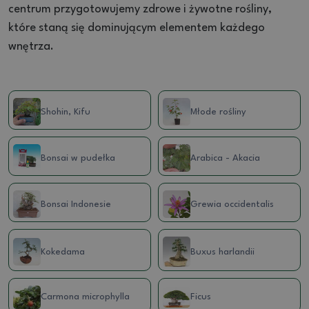
centrum przygotowujemy zdrowe i żywotne rośliny,
które staną się dominującym elementem każdego
wnętrza.
Shohin, Kifu
Młode rośliny
Bonsai w pudełka
Arabica - Akacia
Bonsai Indonesie
Grewia occidentalis
Kokedama
Buxus harlandii
Carmona microphylla
Ficus