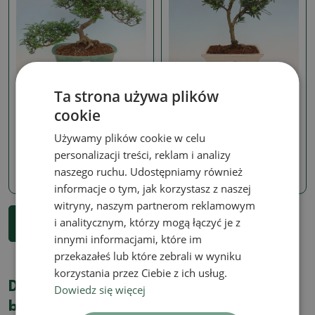
Zantoxylum piperitum
Podocarpus
Ta strona używa plików
Pokój bonsai -
Pokój bonsai - Podocarpus
cookie
Zantoxylum piperitum -
- Kamienny cis
drzewo pieprzowe
SKU:
1577-PB26-2741
Używamy plików cookie w celu
SKU:
1577-PB26-2744
personalizacji treści, reklam i analizy
158.61 zł
naszego ruchu. Udostępniamy również
1029.83 zł
informacje o tym, jak korzystasz z naszej
witryny, naszym partnerom reklamowym
...
1
2
3
26
i analitycznym, którzy mogą łączyć je z
Pokaż więcej 18 produkty
innymi informacjami, które im
przekazałeś lub które zebrali w wyniku
korzystania przez Ciebie z ich usług.
Dlaczego warto kupić u nas domowe
Dowiedz się więcej
bonsai?