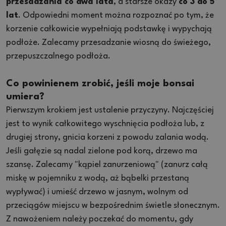
przesadzania co dwa lata
, a starsze okazy
co 3 do 5
lat
. Odpowiedni moment można rozpoznać po tym, że
korzenie całkowicie wypełniają podstawkę i wypychają
podłoże. Zalecamy przesadzanie wiosną do świeżego,
przepuszczalnego podłoża.
Co powinienem zrobić, jeśli moje bonsai
umiera?
Pierwszym krokiem jest ustalenie przyczyny. Najczęściej
jest to wynik całkowitego wyschnięcia podłoża lub, z
drugiej strony, gnicia korzeni z powodu zalania wodą.
Jeśli gałęzie są nadal zielone pod korą, drzewo ma
szansę. Zalecamy "kąpiel zanurzeniową" (zanurz całą
miskę w pojemniku z wodą, aż bąbelki przestaną
wypływać) i umieść drzewo w jasnym, wolnym od
przeciągów miejscu w bezpośrednim świetle słonecznym.
Z nawożeniem należy poczekać do momentu, gdy