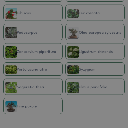
Hibiscus
Ilex crenata
Podocarpus
Olea europea sylvestris
Zantoxylum piperitum
Ligustrum chinensis
Portulacaria afra
Syzygium
Sageretia thea
Ulmus parvifolia
Inne pokoje