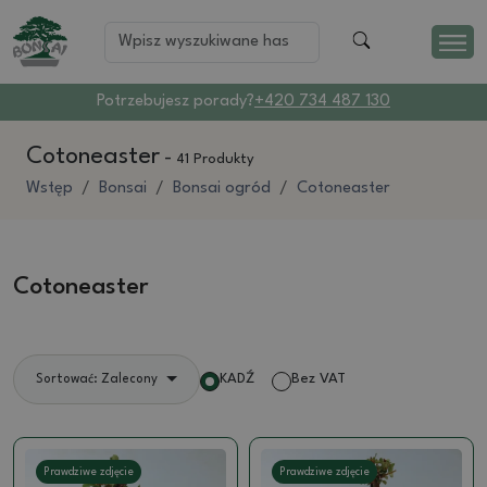
Potrzebujesz porady?
+420 734 487 130
Cotoneaster
-
41 Produkty
Wstęp
Bonsai
Bonsai ogród
Cotoneaster
Cotoneaster
KADŹ
Bez VAT
Sortować: Zalecony
Prawdziwe zdjęcie
Prawdziwe zdjęcie