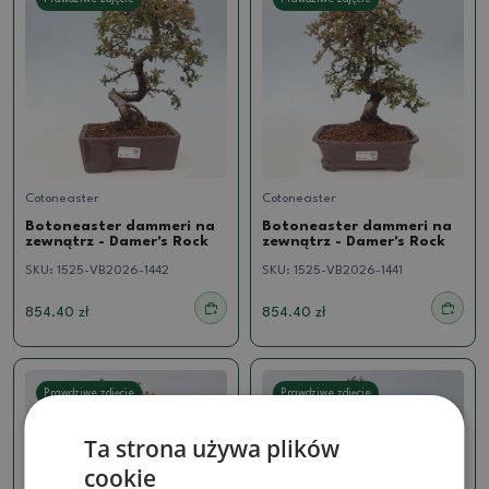
Cotoneaster
Cotoneaster
Botoneaster dammeri na
Botoneaster dammeri na
zewnątrz - Damer's Rock
zewnątrz - Damer's Rock
SKU:
1525-VB2026-1442
SKU:
1525-VB2026-1441
854.40 zł
854.40 zł
Prawdziwe zdjęcie
Prawdziwe zdjęcie
Ta strona używa plików
cookie