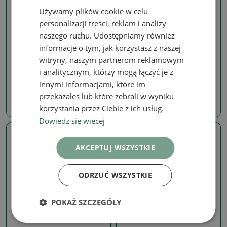
Używamy plików cookie w celu
personalizacji treści, reklam i analizy
naszego ruchu. Udostępniamy również
informacje o tym, jak korzystasz z naszej
Cotoneaster
Cotoneaster
witryny, naszym partnerom reklamowym
Botoneaster dammeri na
Botoneaster dammeri na
zewnątrz - Damer's Rock
zewnątrz - Damer's Rock
i analitycznym, którzy mogą łączyć je z
SKU:
1525-VB2026-1440
SKU:
1525-VB2026-1438
innymi informacjami, które im
przekazałeś lub które zebrali w wyniku
854.40 zł
854.40 zł
korzystania przez Ciebie z ich usług.
Dowiedz się więcej
Prawdziwe zdjęcie
Prawdziwe zdjęcie
AKCEPTUJ WSZYSTKIE
ODRZUĆ WSZYSTKIE
POKAŻ SZCZEGÓŁY