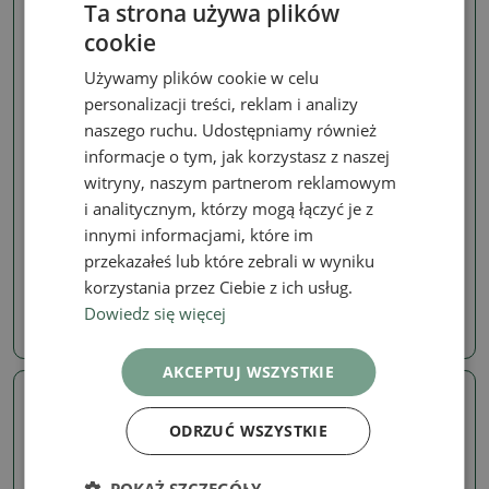
Ta strona używa plików
cookie
Używamy plików cookie w celu
personalizacji treści, reklam i analizy
naszego ruchu. Udostępniamy również
informacje o tym, jak korzystasz z naszej
witryny, naszym partnerom reklamowym
pięciornik
pięciornik
i analitycznym, którzy mogą łączyć je z
Bonsai ogrodowe –
Bonsai zewnętrzne -
innymi informacjami, które im
potentilla fruticosa –
Potentila fruticosa
Goldkissen
przekazałeś lub które zebrali w wyniku
SKU:
1560-VB2026-2527
korzystania przez Ciebie z ich usług.
SKU:
1565-VB2026-2688
Dowiedz się więcej
850.16 zł
154.09 zł
AKCEPTUJ WSZYSTKIE
Prawdziwe zdjęcie
Prawdziwe zdjęcie
ODRZUĆ WSZYSTKIE
POKAŻ SZCZEGÓŁY