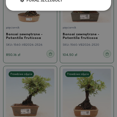
pięciornik
pięciornik
Bonsai zewnętrzne -
Bonsai zewnętrzne -
Potentila fruticosa
Potentila fruticosa
SKU:
1560-VB2026-2526
SKU:
1560-VB2026-2520
850.16 zł
104.50 zł
Prawdziwe zdjęcie
Prawdziwe zdjęcie