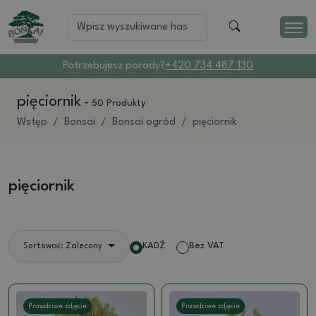
Potrzebujesz porady?
+420 734 487 130
pięciornik
-
50 Produkty
Wstęp
Bonsai
Bonsai ogród
pięciornik
pięciornik
KADŹ
Bez VAT
Sortować: Zalecony
Prawdziwe zdjęcie
Prawdziwe zdjęcie