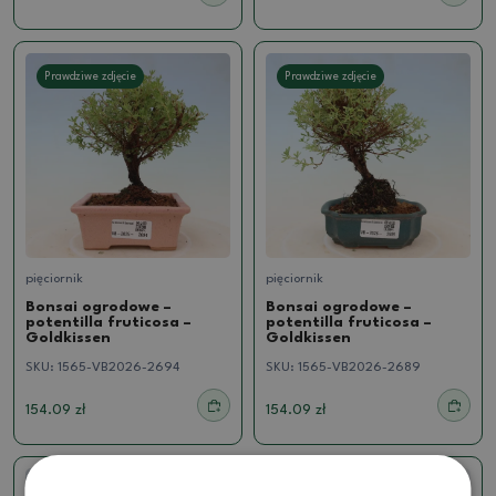
Prawdziwe zdjęcie
Prawdziwe zdjęcie
pięciornik
pięciornik
Bonsai ogrodowe –
Bonsai ogrodowe –
potentilla fruticosa –
potentilla fruticosa –
Goldkissen
Goldkissen
SKU:
1565-VB2026-2694
SKU:
1565-VB2026-2689
154.09 zł
154.09 zł
Prawdziwe zdjęcie
Prawdziwe zdjęcie