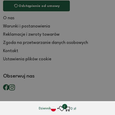
Odstąpienie od umowy
O nas
Warunki i postanowienia
Reklamacje i zwroty towarów
Zgoda na przetwarzanie danych osobowych
Kontakt
Ustawienia plików cookie
Obserwuj nas
0
Dziennik
0
zł