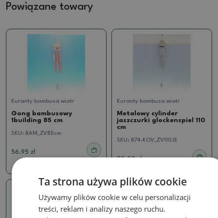
Powiązane towary
Kuranty bambusa wiatr
Kuranty bambusa wiatr
Gong bambusowy
Metalowy cylinder
1building 85 cm
jaszczurki glockenspiel 110
cm
SKU:
BAM_ZV85cm
SKU:
874-KOV_ZV110JE
56.95 zł
80.09 zł
Ta strona używa plików cookie
Używamy plików cookie w celu personalizacji
treści, reklam i analizy naszego ruchu.