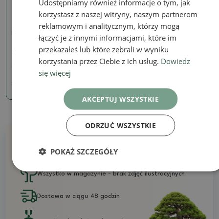
Udostępniamy również informacje o tym, jak
korzystasz z naszej witryny, naszym partnerom
reklamowym i analitycznym, którzy mogą
Kuranty bambusa wiatr
łączyć je z innymi informacjami, które im
Metalowy cylinder
przekazałeś lub które zebrali w wyniku
karylionowy żółw 110 cm
korzystania przez Ciebie z ich usług.
Dowiedz
SKU:
874-KOV_ZV110ZE
się więcej
80.09 zł
AKCEPTUJ WSZYSTKIE
ODRZUĆ WSZYSTKIE
Dlaczego warto kupować u nas?
POKAŻ SZCZEGÓŁY
Wszystko w magazynie - brak zdjęć ilustracyjnych
Dostawa w ciągu 48 godzin