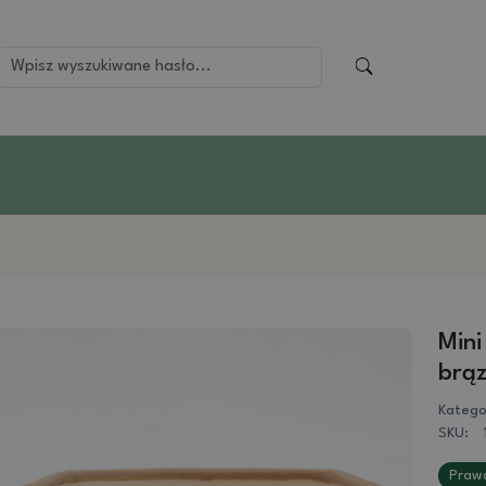
Mini
brą
Katego
SKU:
Prawd