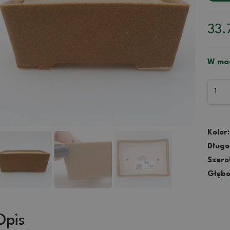
33.
W mag
Kolor:
Długo
Szero
Głębo
Opis