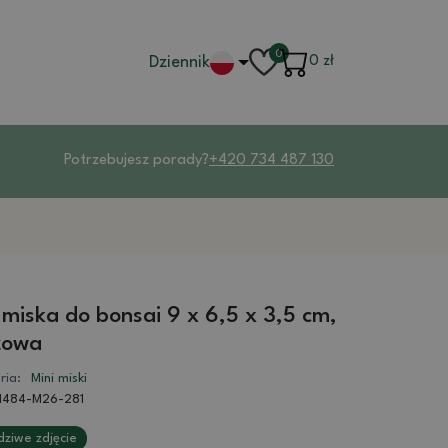
0
Dziennik
0
zł
Potrzebujesz porady?
+420 734 487 130
 miska do bonsai 9 x 6,5 x 3,5 cm,
zowa
ria:
Mini miski
1484-M26-281
ziwe zdjęcie