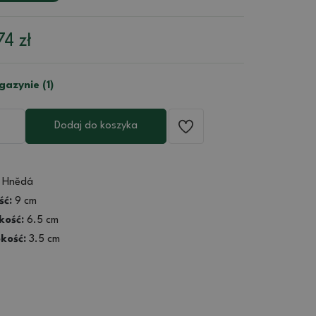
74
zł
azynie (1)
Dodaj do koszyka
Hnědá
ść:
9 cm
kość:
6.5 cm
kość:
3.5 cm