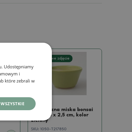
Prawdziwe zdjęcie
chu. Udostępniamy
klamowym i
ub które zebrali w
Mini miski
 WSZYSTKIE
x 5 x
Ceramiczna miska bonsai
4,5 x 4,5 x 2,5 cm, kolor
zielony
SKU:
1050-T217850