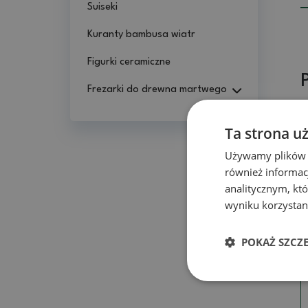
Suiseki
Kuranty bambusa wiatr
Figurki ceramiczne
Frezarki do drewna martwego
Ta strona u
Używamy plików co
również informac
analitycznym, któ
wyniku korzystani
POKAŻ SZCZ