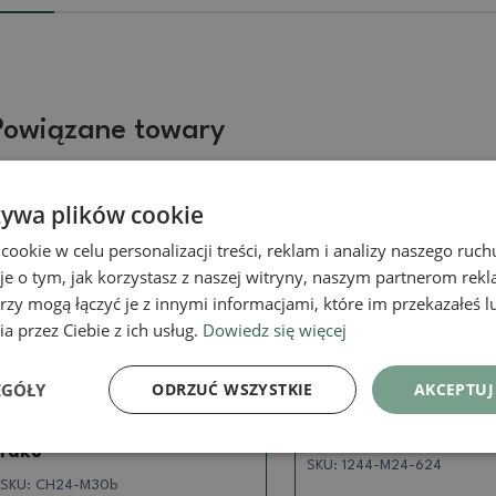
Powiązane towary
żywa plików cookie
Prawdziwe zdjęcie
Prawdziwe zdjęcie
okie w celu personalizacji treści, reklam i analizy naszego ru
je o tym, jak korzystasz z naszej witryny, naszym partnerom re
rzy mogą łączyć je z innymi informacjami, które im przekazałeś l
a przez Ciebie z ich usług.
Dowiedz się więcej
Mini miski
Mini miski
EGÓŁY
ODRZUĆ WSZYSTKIE
AKCEPTUJ
Ceramiczna miska bonsai
Mini miska bonsai 5 
3,5 x 3,5 x 2,5 cm, kolor
3,5 cm, kolor zielony
raku
SKU:
1244-M24-624
SKU:
CH24-M30b