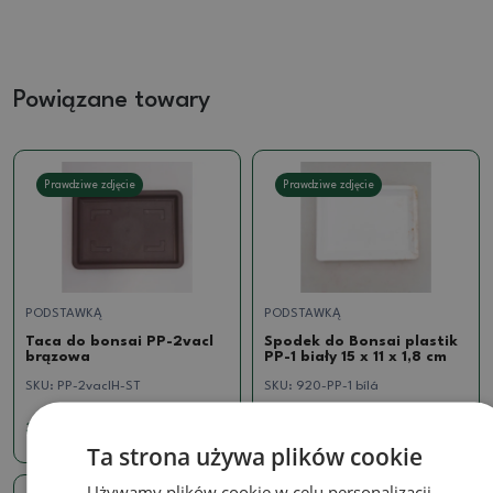
Powiązane towary
Prawdziwe zdjęcie
Prawdziwe zdjęcie
PODSTAWKĄ
PODSTAWKĄ
Taca do bonsai PP-2vacl
Spodek do Bonsai plastik
brązowa
PP-1 biały 15 x 11 x 1,8 cm
SKU:
PP-2vaclH-ST
SKU:
920-PP-1 bílá
3.56 zł
0.18 zł
Ta strona używa plików cookie
Używamy plików cookie w celu personalizacji