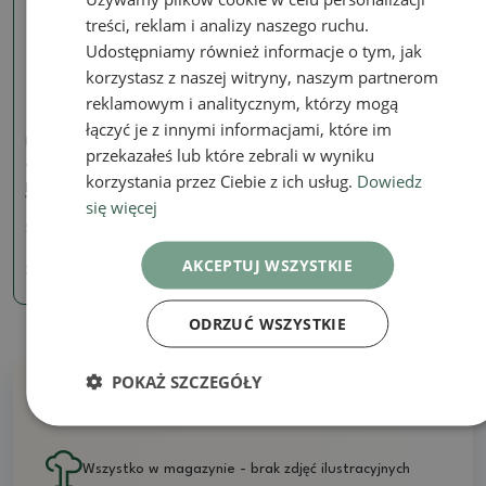
Prawdziwe zdjęcie
treści, reklam i analizy naszego ruchu.
Udostępniamy również informacje o tym, jak
korzystasz z naszej witryny, naszym partnerom
reklamowym i analitycznym, którzy mogą
łączyć je z innymi informacjami, które im
PODSTAWKĄ
przekazałeś lub które zebrali w wyniku
Tacka na bonsai
korzystania przez Ciebie z ich usług.
Dowiedz
plastikowa PP-1 - 15 x 11 x
1,8 cm brązowa
się więcej
SKU:
PP-1 H-ST
AKCEPTUJ WSZYSTKIE
2.67 zł
ODRZUĆ WSZYSTKIE
POKAŻ SZCZEGÓŁY
Dlaczego warto kupować u nas?
Wszystko w magazynie - brak zdjęć ilustracyjnych