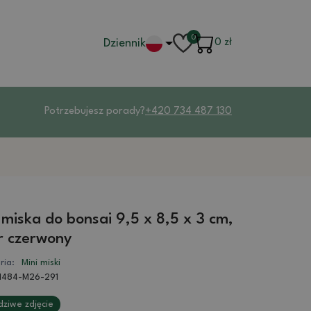
0
Dziennik
0
zł
Potrzebujesz porady?
+420 734 487 130
 miska do bonsai 9,5 x 8,5 x 3 cm,
r czerwony
ria:
Mini miski
1484-M26-291
ziwe zdjęcie