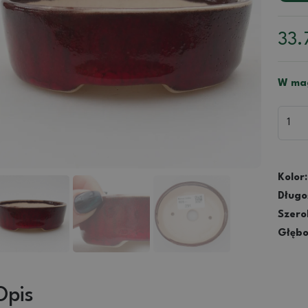
33.
W mag
Kolor:
Długo
Szero
Głębo
Opis