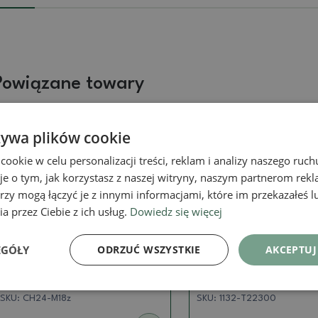
Powiązane towary
żywa plików cookie
Prawdziwe zdjęcie
Prawdziwe zdjęcie
okie w celu personalizacji treści, reklam i analizy naszego ru
je o tym, jak korzystasz z naszej witryny, naszym partnerom re
rzy mogą łączyć je z innymi informacjami, które im przekazałeś l
a przez Ciebie z ich usług.
Dowiedz się więcej
Mini miski
Mini miski
EGÓŁY
ODRZUĆ WSZYSTKIE
AKCEPTUJ
Ceramiczna miska bonsai 4
Ceramiczna miska bo
x 4 x 2 cm, kolor zielony
x 5 x 2 cm, kolor żół
SKU:
CH24-M18z
SKU:
1132-T22300