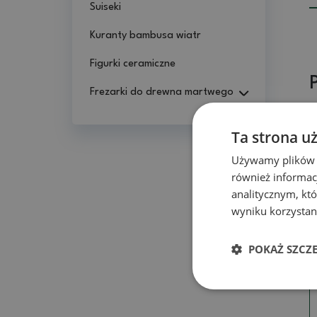
Suiseki
Kuranty bambusa wiatr
Figurki ceramiczne
Frezarki do drewna martwego
Ta strona u
Używamy plików co
również informac
analitycznym, któ
wyniku korzystani
POKAŻ SZCZ