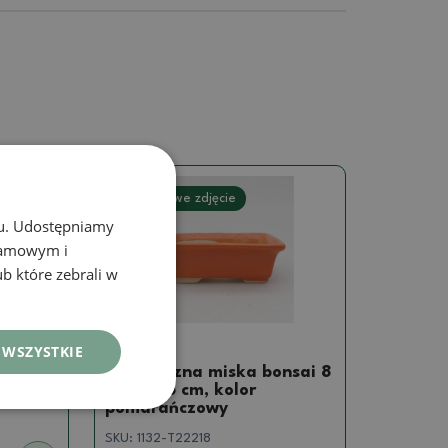
Prawdziwe zdjęcie
chu. Udostępniamy
klamowym i
ub które zebrali w
Mini miski
 WSZYSTKIE
nsai 5
Ceramiczna miska bonsai 8
ty
x 6 x 2,5 cm, kolor
pomarańczowy
SKU:
1132-T22218