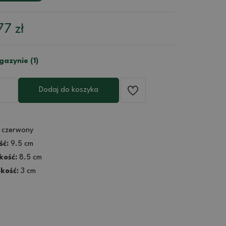
77
zł
azynie (1)
Dodaj do koszyka
czerwony
ść:
9.5 cm
kość:
8.5 cm
kość:
3 cm